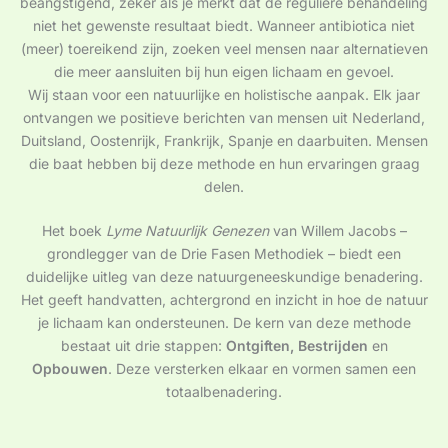
beangstigend, zeker als je merkt dat de reguliere behandeling
niet het gewenste resultaat biedt. Wanneer antibiotica niet
(meer) toereikend zijn, zoeken veel mensen naar alternatieven
die meer aansluiten bij hun eigen lichaam en gevoel.
Wij staan voor een natuurlijke en holistische aanpak. Elk jaar
ontvangen we positieve berichten van mensen uit Nederland,
Duitsland, Oostenrijk, Frankrijk, Spanje en daarbuiten. Mensen
die baat hebben bij deze methode en hun ervaringen graag
delen.
Het boek
Lyme Natuurlijk Genezen
van Willem Jacobs –
grondlegger van de Drie Fasen Methodiek – biedt een
duidelijke uitleg van deze natuurgeneeskundige benadering.
Het geeft handvatten, achtergrond en inzicht in hoe de natuur
je lichaam kan ondersteunen. De kern van deze methode
bestaat uit drie stappen:
Ontgiften,
Bestrijden
en
Opbouwen
. Deze versterken elkaar en vormen samen een
totaalbenadering.