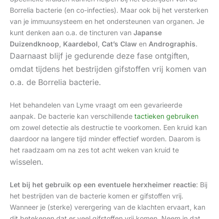
Borrelia bacterie (en co-infecties). Maar ook bij het versterken
van je immuunsysteem en het ondersteunen van organen. Je
kunt denken aan o.a. de tincturen van
Japanse
Duizendknoop
,
Kaardebol
,
Cat’s Claw
en
Andrographis
.
Daarnaast blijf je gedurende deze fase ontgiften,
omdat tijdens het bestrijden gifstoffen vrij komen van
o.a. de Borrelia bacterie.
Het behandelen van Lyme vraagt om een gevarieerde
aanpak. De bacterie kan verschillende
tactieken gebruiken
om zowel detectie als destructie te voorkomen. Een kruid kan
daardoor na langere tijd minder effectief worden. Daarom is
het raadzaam om na zes tot acht weken van kruid te
wisselen.
Let bij het gebruik op een eventuele herxheimer reactie
: Bij
het bestrijden van de bacterie komen er gifstoffen vrij.
Wanneer je (sterke) verergering van de klachten ervaart, kan
dit betekenen dat er veel gifstoffen vrij komen. Neem in dat