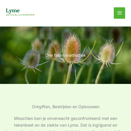
Ga
naar
de
inhoud
Drie fasen methodiek
Ontgiften, Bestrijden en Opbouwen
Misschien ben je onverwacht geconfronteerd met een
tekenbeet en de ziekte van Lyme. Dat is ingrijpend en