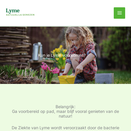
Ga
naar
de
inhoud
Kun je Lyme voorkomen?
Belangrijk:
Ga voorbereid op pad, maar blijf vooral genieten van de
natuur!
De Ziekte van Lyme wordt veroorzaakt door de bacterie